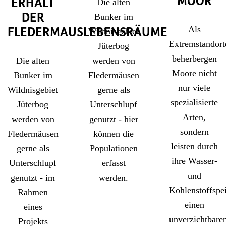
MOOR
Die alten
ERHALT
Bunker im
DER
Als
Wildnisgebiet
FLEDERMAUSLEBENSRÄUME
Extremstandort
Jüterbog
beherbergen
Die alten
werden von
Moore nicht
Bunker im
Fledermäusen
nur viele
Wildnisgebiet
gerne als
spezialisierte
Jüterbog
Unterschlupf
Arten,
werden von
genutzt - hier
sondern
Fledermäusen
können die
leisten durch
gerne als
Populationen
ihre Wasser-
Unterschlupf
erfasst
und
genutzt - im
werden.
Kohlenstoffspe
Rahmen
einen
eines
unverzichtbare
Projekts