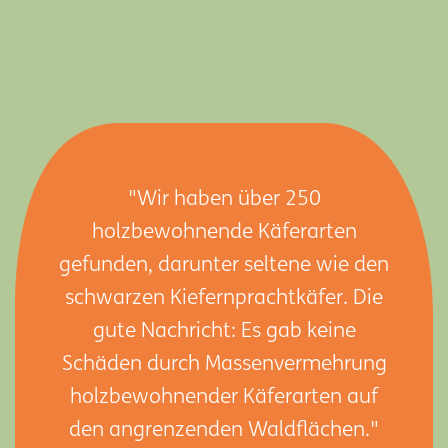
"Wir haben über 250
holzbewohnende Käferarten
gefunden, darunter seltene wie den
schwarzen Kiefernprachtkäfer. Die
gute Nachricht: Es gab keine
Schäden durch Massenvermehrung
holzbewohnender Käferarten auf
den angrenzenden Waldflächen."