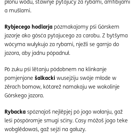
płonu wódu, stawnje pytajucy za rybami, amfibijami
a mušlami.
Rybjecego hodlarja
pózmakajomy pśi Górskem
jazorje ako gósća pytajucego za carobu. Z bytšyma
wócyma wułykujo za rybami, nježli se garnjo do
jazora, aby jadnu pópadnuł.
Pó zuku pśi lětanju pódobnem na klinkanje
pomjenjone
šalkacki
wusejźiju swóje młode w
źěrach bomow, kótarež namakaju we wokolinje
Górskego jazora.
Rybacka
spóznajoš nejlěpjej pó jogo wołanju, gaž
leśi póspóromje smugi sćiny. Casy móžoš jogo teke
wobglědowaś, gaž sejźi na gałuzy.