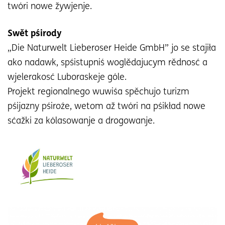
twóri nowe žywjenje.
Swět pśirody
„Die Naturwelt Lieberoser Heide GmbH” jo se stajiła
ako nadawk, spśistupniś woglědajucym rědnosć a
wjelerakosć Luboraskeje góle.
Projekt regionalnego wuwiśa spěchujo turizm
pśijazny pśiroźe, wetom až twóri na pśikład nowe
sćažki za kólasowanje a drogowanje.