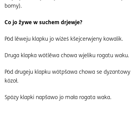
bomy).
Co jo žywe w suchem drjewje?
Pód lěweju klapku jo wiźeś kšejcerwjeny kowalik.
Druga klapka wótlěwa chowa wjeliku rogatu waku.
Pód drugeju klapku wótpšawa chowa se dyzantowy
kózoł.
Spózy klapki napšawo jo mała rogata waka.