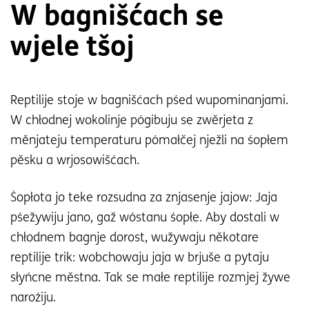
W bagnišćach se
wjele tšoj
Reptilije stoje w bagnišćach pśed wupominanjami.
W chłodnej wokolinje pógibuju se zwěrjeta z
měnjateju temperaturu pómałčej nježli na śopłem
pěsku a wrjosowišćach.
Śopłota jo teke rozsudna za znjasenje jajow: Jaja
pśežywiju jano, gaž wóstanu śopłe. Aby dostali w
chłodnem bagnje dorost, wužywaju někotare
reptilije trik: wobchowaju jaja w brjuše a pytaju
słyńcne městna. Tak se małe reptilije rozmjej žywe
naroźiju.