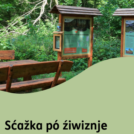
Sćažka pó źiwiznje