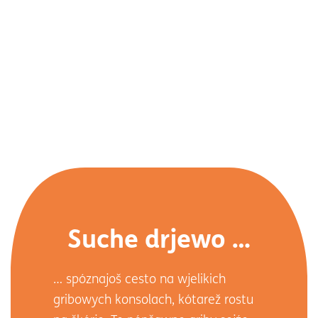
Suche drjewo …
… spóznajoš cesto na wjelikich
gribowych konsolach, kótarež rostu