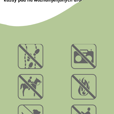
kuždy pad na wóznamjenjonych drogach.