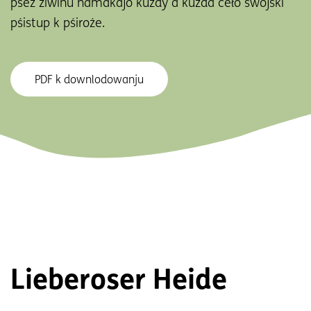
pśez źiwinu namakajo kuždy a kužda ceło swójski
pśistup k pśiroźe.
PDF k downlodowanju
Lieberoser Heide