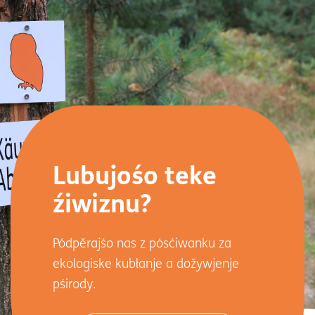
Lubujośo teke
źiwiznu?
Pódpěrajśo nas z pósćiwanku za
ekologiske kubłanje a dožywjenje
pśirody.