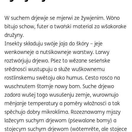
W suchem drjewje se mjerwi ze žywjenim. Wóno
bitujo schow, futer a twaŕski material za wšakorake
družyny.
Insekty składuju swóje jaja do škóry – jeje
wenkowneje a nutśikowneje warstwy. Larwy
roztwórjuju drjewo. Pśez to wězane seśeńske
srědnosći wustupuju a słuže wuškownemu
rostlinskemu swětoju ako humus. Cesto rosćo na
wuschnutem štomje nowy bom. Suche drjewo
zadora wušej togo wusušenju zemje, wurownujo
měnjanje temperatury a poměry włožnosći a tak
spěchujo dobry mikroklima. Rozeznawamy mjazy
lažecym suchym drjewom (pśewalone bomy) a
stojecym suchym drjewom (wótemrěte, ale stojece