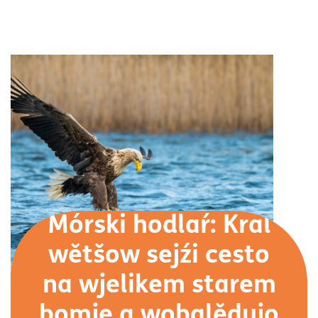
Mórski hodlaŕ: Kral
wětšow sejźi cesto
na wjelikem starem
bomje a wobglědujo