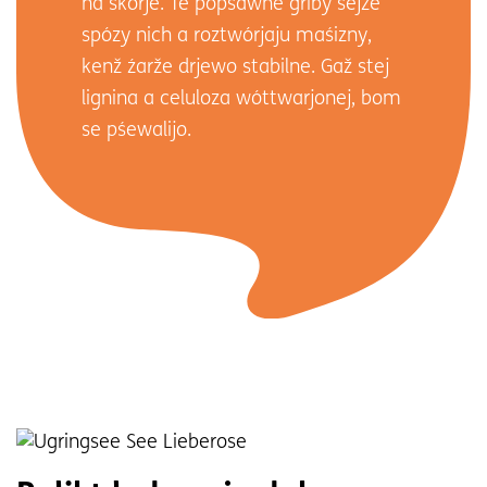
na škórje. Te pópšawne griby sejźe
spózy nich a roztwórjaju maśizny,
kenž źarže drjewo stabilne. Gaž stej
lignina a celuloza wóttwarjonej, bom
se pśewalijo.