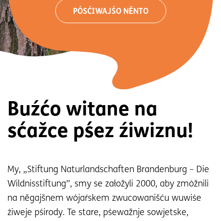
PÓSĆIWAJŚO NĚNTO
Buźćo witane na
sćažce pśez źiwiznu!
My, „Stiftung Naturlandschaften Brandenburg – Die
Wildnisstiftung”, smy se załožyli 2000, aby zmóžnili
na něgajšnem wójaŕskem zwucowanišću wuwiśe
źiweje pśirody. Te stare, pśewažnje sowjetske,