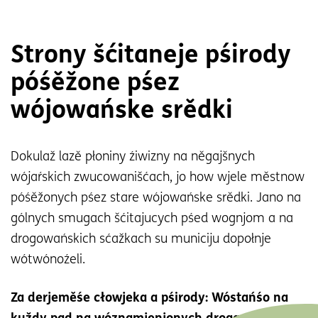
Strony šćitaneje pśirody
póśěžone pśez
wójowańske srědki
Dokulaž lazě płoniny źiwizny na něgajšnych
wójaŕskich zwucowanišćach, jo how wjele městnow
póśěžonych pśez stare wójowańske srědki. Jano na
gólnych smugach šćitajucych pśed wognjom a na
drogowańskich sćažkach su municiju dopołnje
wótwónoźeli.
Za derjeměśe cłowjeka a pśirody: Wóstańśo na