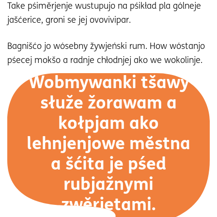
Take pśiměrjenje wustupujo na pśikład pla gólneje
jašćerice, groni se jej ovovivipar.
Bagnišćo jo wósebny žywjeński rum. How wóstanjo
pśecej mokšo a radnje chłodnjej ako we wokolinje.
Wobmywanki tšawy
słuže žorawam a
kołpjam ako
lehnjenjowe městna
a šćita je pśed
rubjažnymi
zwěrjetami.