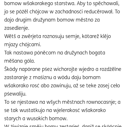
bomow wšakorakego starstwa. Aby to spěchowali,
jo se późěl chójcow w zachadnosći reducěrował. To
dajo drugim družynam bomow městno za
zasedlenje.
Wětš a zwěrjeta roznosuju semje, kótarež klějo
mjazy chójcami.
Tak nastawa póněcom na družynach bogata
měšana góla.
Škódy napórane pśez wichorojte wjedro a rozdźělne
zastaranje z maśiznu a wódu daju bomam
wšakorako rosć abo zawinuju, až se teke zasej ceło
pśewaliju.
To se njestawa na wšych městnach rownocasnje; a
se tak wustatkujo na wjelerakosć wšakorako
starych a wusokich bomow.