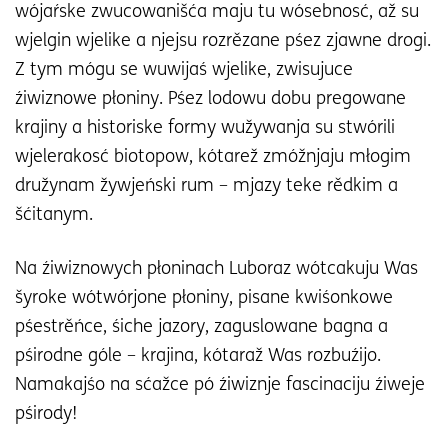
wójaŕske zwucowanišća maju tu wósebnosć, až su
wjelgin wjelike a njejsu rozrězane pśez zjawne drogi.
Z tym mógu se wuwijaś wjelike, zwisujuce
źiwiznowe płoniny. Pśez lodowu dobu pregowane
krajiny a historiske formy wužywanja su stwórili
wjelerakosć biotopow, kótarež zmóžnjaju młogim
družynam žywjeński rum – mjazy teke rědkim a
šćitanym.
Na źiwiznowych płoninach Luboraz wótcakuju Was
šyroke wótwórjone płoniny, pisane kwiśonkowe
pśestrěńce, śiche jazory, zaguslowane bagna a
pśirodne góle – krajina, kótaraž Was rozbuźijo.
Namakajśo na sćažce pó źiwiznje fascinaciju źiweje
pśirody!