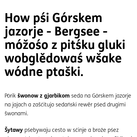
How pśi Górskem
jazorje - Bergsee -
móžośo z pitśku gluki
wobglědowaś wšake
wódne ptaški.
Pórik
šwonow z gjarbikom
seda na Górskem jazorje
na jajach a zašćitujo sedański rewěr pśed drugimi
šwonami.
Šytawy
pśebywaju cesto w sćinje a broźe pśez