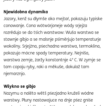
Njewidobna dynamika
Jazory, kenž su dłymše ako mejtaŕ, pokazuju typiske
conowanje. Cona wótwórjoneje wódy srjejźa
rozrědujo se do tśich warstwow: Wuša warstwa se
stawnje gibjo a se malsnje pśiměrjujo temperaturje
wokoliny. Srjejźna, pśechadna warstwa, termoklina,
pokazujo mócne spady temperatury. Nejniša,
warstwa zemje, źaržy konstantnje 4° C. W zymje se
tam copaju ryby, raki a měkuše, dokulaž tam
njemarznjo.
Wšykno se gibjo
Nazymu a nalěto wětš pśezjadno kruželi wódne
warstwy. Płuny nastawajuce na dnje pśez gniśe