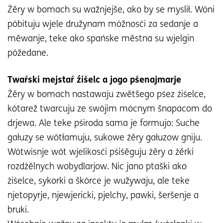
Źěry w bomach su wažnjejše, ako by se myslił. Wóni
póbituju wjele družynam móžnosći za sedanje a
měwanje, teke ako spańske městna su wjelgin
póžedane.
Twaŕski mejstaŕ źiśelc a jogo pśenajmarje
Źěry w bomach nastawaju zwětšego pśez źiśelce,
kótarež twarcuju ze swójim mócnym šnapacom do
drjewa. Ale teke pśiroda sama je formujo: Suche
gałuzy se wótłamuju, sukowe źěry gałuzow gniju.
Wótwisnje wót wjelikosći pśiśěguju źěry a źěrki
rozdźělnych wobydlarjow. Nic jano ptaški ako
źiśelce, sykorki a škórce je wužywaju, ale teke
njetopyrje, njewjericki, pjelchy, pawki, šeršenje a
bruki.