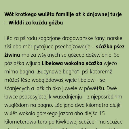
Wót krotkego wulěta familije až k dnjownej turje
– Wilddi za kuždu góźbu
Lěc za pśirodu zagórjone drogowańske fany, narske
źiśi abo měr pytajuce pśechójźowarje –
sćažka
pśez
źiwinu
ma za wšyknych se góźece dožywjenje. Se
pózlažka wijuca
Libelowa wokolna sćažka
wjeźo
mimo bagna „Bucynowe bagno“, pśi kótaremž
móžoš lěśe wobglědowaś wjele libelow – se
šćanjecych a lažkich ako juwele w pówětšu. Dwě
ławce pśpšosyjotej k wusednjenju – z njepósrědnim
wuglědom na bagno. Lěc jano dwa kilometra dłujki
wulět wokoło górskego jazora abo dlejša 15
kilometerowa tura pó Kiwkowej sćažce – na sćažce