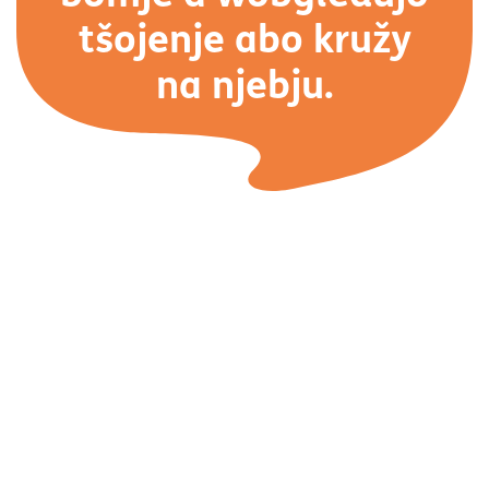
tšojenje abo kružy
na njebju.