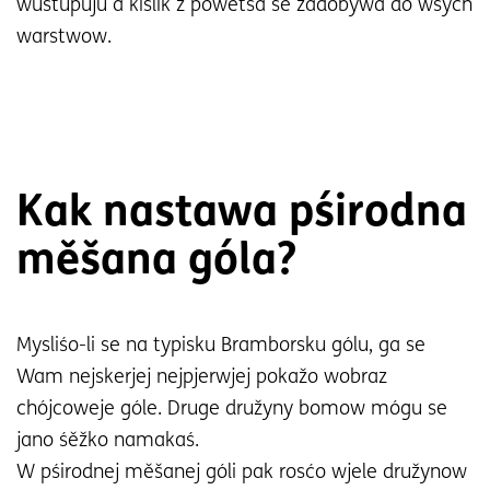
wustupuju a kislik z pówětša se zadobywa do wšych
warstwow.
Kak nastawa pśirodna
měšana góla?
Mysliśo-li se na typisku Bramborsku gólu, ga se
Wam nejskerjej nejpjerwjej pokažo wobraz
chójcoweje góle. Druge družyny bomow mógu se
jano śěžko namakaś.
W pśirodnej měšanej góli pak rosćo wjele družynow