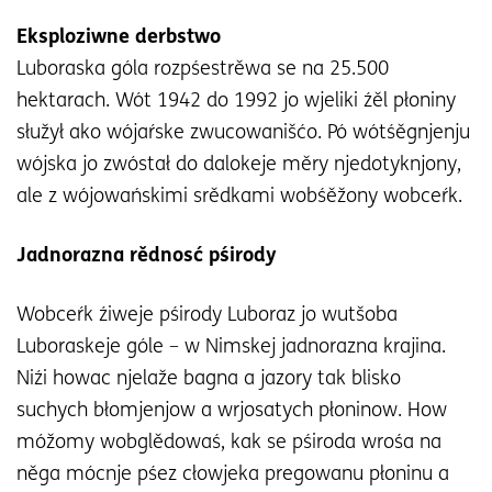
Eksploziwne derbstwo
Luboraska góla rozpśestrěwa se na 25.500
hektarach. Wót 1942 do 1992 jo wjeliki źěl płoniny
słužył ako wójaŕske zwucowanišćo. Pó wótśěgnjenju
wójska jo zwóstał do dalokeje měry njedotyknjony,
ale z wójowańskimi srědkami wobśěžony wobceŕk.
Jadnorazna rědnosć pśirody
Wobceŕk źiweje pśirody Luboraz jo wutšoba
Luboraskeje góle – w Nimskej jadnorazna krajina.
Niźi howac njelaže bagna a jazory tak blisko
suchych błomjenjow a wrjosatych płoninow. How
móžomy wobglědowaś, kak se pśiroda wrośa na
něga mócnje pśez cłowjeka pregowanu płoninu a