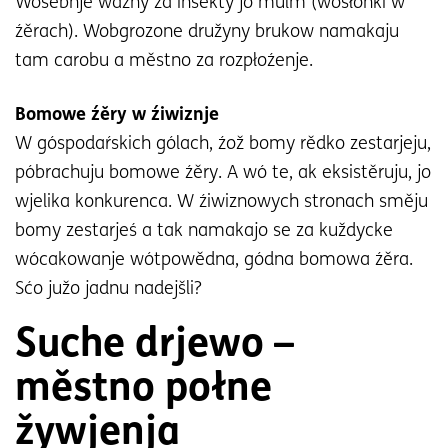
Wósebnje wažny za insekty jo mulm (wósłonki w
źěrach). Wobgrozone družyny brukow namakaju
tam carobu a městno za rozpłoźenje.
Bomowe źěry w źiwiznje
W góspodaŕskich gólach, źož bomy rědko zestarjeju,
póbrachuju bomowe źěry. A wó te, ak eksistěruju, jo
wjelika konkurenca. W źiwiznowych stronach směju
bomy zestarjeś a tak namakajo se za kuždycke
wócakowanje wótpowědna, gódna bomowa źěra.
Sćo južo jadnu nadejšli?
Suche drjewo –
městno połne
žywjenja