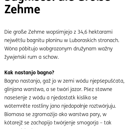
Zehme
Die große Zehme wopśimjejo z 34,6 hektarami
nejwětšu bagnitu płoninu w Luboraskich stronach.
Wóna póbitujo wobgrozonym družynam wažny
žywjeński rum a schow.
Kak nastanjo bagno?
Bagno nastanjo, gaž jo w zemi wódu njepśepušćata,
glinjana warstwa, a se twóri jazor. Pśez stawne
naseśenje z wódu a njedostatk kislika se
wótemrěte rostliny jano njedopołnje roztwórjuju.
Biomasa se zgromaźijo ako warstwa pary, w
kótarejž se zachopijo twórjenje smogorja – tak