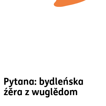
Pytana: bydleńska
źěra z wuglědom