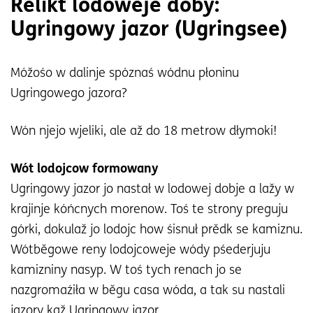
Relikt lodoweje doby:
Ugringowy jazor (Ugringsee)
Móžośo w dalinje spóznaś wódnu płoninu
Ugringowego jazora?
Wón njejo wjeliki, ale až do 18 metrow dłymoki!
Wót lodojcow formowany
Ugringowy jazor jo nastał w lodowej dobje a lažy w
krajinje kóńcnych morenow. Toś te strony preguju
górki, dokulaž jo lodojc how śisnuł prědk se kamiznu.
Wótběgowe reny lodojcoweje wódy pśederjuju
kamizniny nasyp. W toś tych renach jo se
nazgromaźiła w běgu casa wóda, a tak su nastali
jazory kaž Ugringowy jazor.