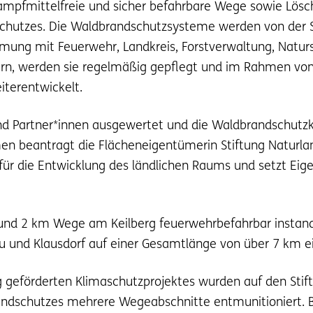
mpfmittelfreie und sicher befahrbare Wege sowie Lös
hutzes. Die Waldbrandschutzsysteme werden von der S
mung mit Feuerwehr, Landkreis, Forstverwaltung, Naturs
hern, werden sie regelmäßig gepflegt und im Rahmen vo
iterentwickelt.
nd Partner*innen ausgewertet und die Waldbrandschutzk
 beantragt die Flächeneigentümerin Stiftung Naturla
ür die Entwicklung des ländlichen Raums und setzt Eige
und 2 km Wege am Keilberg feuerwehrbefahrbar instand
u und Klausdorf auf einer Gesamtlänge von über 7 km e
eförderten Klimaschutzprojektes wurden auf den Stift
dschutzes mehrere Wegeabschnitte entmunitioniert. Be