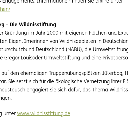
s Engagements. Informationen finden Sie online unter
chen/
g – Die Wildnisstiftung
ihrer Gründung im Jahr 2000 mit eigenen Flächen und Expe
vaten Eigentümerinnen von Wildnisgebieten in Deutschland
 Naturschutzbund Deutschland (NABU), die Umweltstiftu
ie Gregor Louisoder Umweltstiftung und eine Privatperso
tet auf den ehemaligen Truppenübungsplätzen Jüterbog, H
. Sie setzt sich für die ökologische Vernetzung ihrer Fl
austausch engagiert sie sich dafür, das Thema Wildniss
ingen.
ng unter
www.wildnisstiftung.de