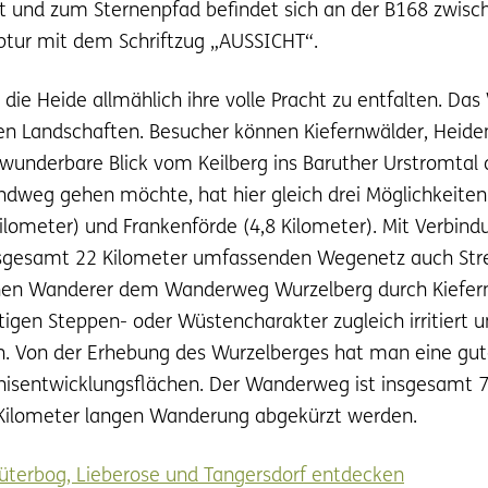
 und zum Sternenpfad befindet sich an der B168 zwisch
lptur mit dem Schriftzug „AUSSICHT“.
die Heide allmählich ihre volle Pracht zu entfalten. Da
en Landschaften. Besucher können Kiefernwälder, Heide
 wunderbare Blick vom Keilberg ins Baruther Urstromtal 
undweg gehen möchte, hat hier gleich drei Möglichkeit
 Kilometer) und Frankenförde (4,8 Kilometer). Mit Verb
insgesamt 22 Kilometer umfassenden Wegenetz auch S
önnen Wanderer dem Wanderweg Wurzelberg durch Kiefern
gen Steppen- oder Wüstencharakter zugleich irritiert und
ch. Von der Erhebung des Wurzelberges hat man eine gut
ildnisentwicklungsflächen. Der Wanderweg ist insgesamt 
5 Kilometer langen Wanderung abgekürzt werden.
Jüterbog, Lieberose und Tangersdorf entdecken