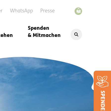
er
WhatsApp
Presse
Spenden
tehen
& Mitmachen
SPENDEN