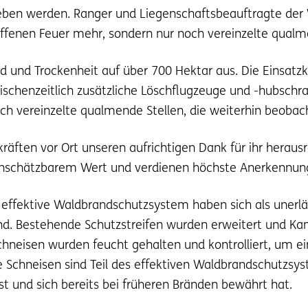
eben werden. Ranger und Liegenschaftsbeauftragte der 
ffenen Feuer mehr, sondern nur noch vereinzelte qualm
d und Trockenheit auf über 700 Hektar aus. Die Einsatzk
ischenzeitlich zusätzliche Löschflugzeuge und -hubschr
och vereinzelte qualmende Stellen, die weiterhin beobac
zkräften vor Ort unseren aufrichtigen Dank für ihr her
n unschätzbarem Wert und verdienen höchste Anerkennun
ffektive Waldbrandschutzsystem haben sich als unerläs
nd. Bestehende Schutzstreifen wurden erweitert und Ka
hneisen wurden feucht gehalten und kontrolliert, um ei
e Schneisen sind Teil des effektiven Waldbrandschutzs
 und sich bereits bei früheren Bränden bewährt hat.