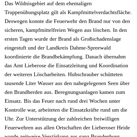
Das
Wildnisgebiet
auf dem ehemaligen
Truppenübungsplatz gilt als
Kampfmittelverdachtsfläche
.
Deswegen konnte die Feuerwehr den Brand nur von den
sicheren, kampfmittelfreien Wegen aus löschen. In den
ersten Tagen wurde der Brand als
Großschadenslage
eingestuft und der Landkreis Dahme-Spreewald
koordinierte die Brandbekämpfung. Danach übernahm
das Amt Lieberose die Einsatzleitung und Koordination
der weiteren Löscharbeiten.
Hubschrauber
schütteten
tausende Liter Wasser aus den nahegelegenen Seen über
den Brandherden aus.
Beregnungsanlagen
kamen zum
Einsatz. Bis das
Feuer nach rund drei Wochen unter
Kontrolle
war, arbeiteten die Einsatzkräfte rund um die
Uhr. Zur Unterstützung der zahlreichen
freiwilligen
Feuerwehren aus allen Ortschaften der Lieberoser Heide
wurde zeitweise
Verstärkung aus ganz Brandenburg